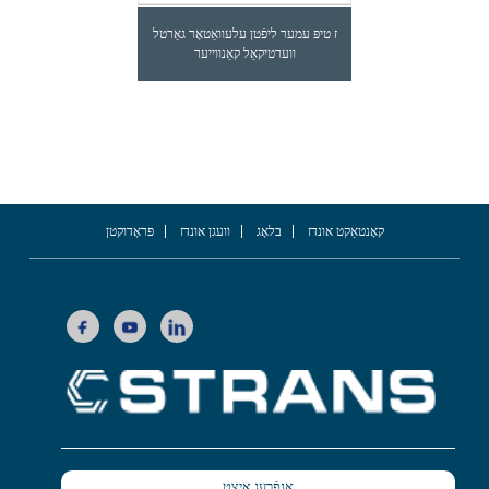
ז טיפּ עמער ליפֿטן עלעוואַטאָר גאַרטל
ווערטיקאַל קאַנווייער
קאָנטאַקט אונדז
בלאָג
וועגן אונדז
פּראָדוקטן
אָנפֿרעג איצט