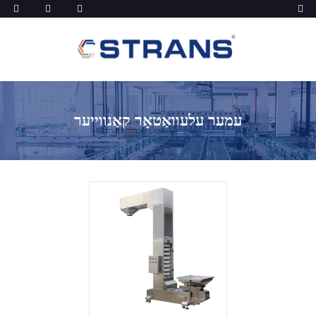
עמער עלעוואַטאָר קאַנווייער