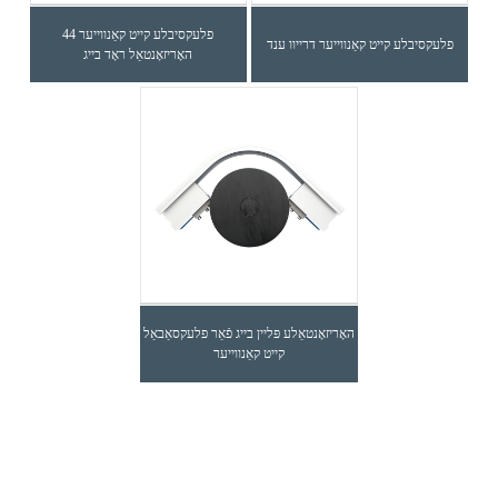
44 פלעקסיבלע קייט קאַנווייער
פלעקסיבלע קייט קאַנווייער דרייוו ענד
האָריזאָנטאַל ראָד בייג
האָריזאָנטאַלע פּליין בייג פֿאַר פלעקסאַבאַל
קייט קאַנווייער