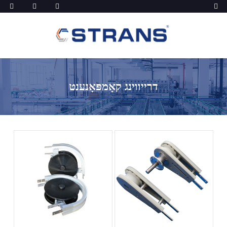
דרייווינג קאָמפּאָנענט