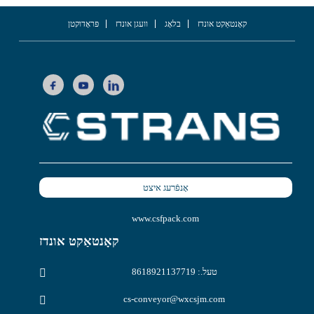
קאָנטאַקט אונדז
בלאָג
וועגן אונדז
פּראָדוקטן
אָנפֿרעג איצט
www.csfpack.com
קאָנטאַקט אונדז
טעל.: 8618921137719
cs-conveyor@wxcsjm.com