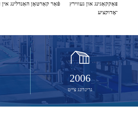
ט און
פֿאַר עסנוואַרג פּאַקקאַגינג און געווירץ
פֿאַר קאַרט
פּראָדוקציע
2006
גרינדונג צייט