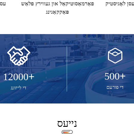
אָן האַנדלינג אין עסן לאָגיסטיק
פאַרמאַסוטיקאַל און געווירץ
פּאַקקאַגינג
+
+
500
12000
די פורעם
די לייזונג
נייעס