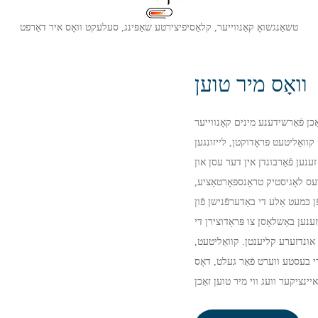
טשאַנגשואָ קאַנווייער, קלאַסיפיצירטע שאַפּינג, סעלעקט וואָס איר דאַרפט
וואָס מיר טוען
ַכן פֿאַרשידענע מינים קאָנווייער
וואַליטעט פּראָדוקטן, לייזונגען
 זענען פֿאַרבונדן אין דער עסן און
ס לאָגיסטיק טראַנספּאָרטאַציע,
כּמעט אַלע די באַדערפֿנישן פֿון
ען באַשלאָסן צו פּראָדוצירן די
ן אונדזערע קליענטן. קוואַליטעט,
די בעסטע ווערט פֿאַר געלט, דאָס