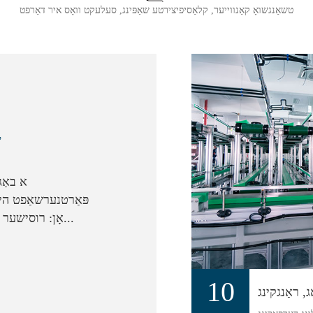
טשאַנגשואָ קאַנווייער, קלאַסיפיצירטע שאַפּינג, סעלעקט וואָס איר דאַרפט
6
א באַג
פּאַרטנערשאַפט היי
אָן: רוסישער קליענט...
10