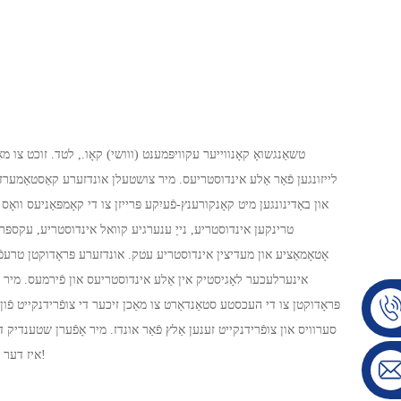
טשאַנגשואָ קאָנווייער עקוויפּמענט (ווושי) קאָו., לטד. זוכט צו מא
לייזונגען פֿאַר אַלע אינדוסטריעס. מיר צושטעלן אונדזערע קאַסטאַמערז ק
און באַדינונגען מיט קאָנקורענץ-פֿעיִקע פּרייזן צו די קאָמפּאַניעס וואָס
טרינקען אינדוסטריע, נייַ ענערגיע קוואל אינדוסטריע, עקספּרע
אָטאָמאַציע און מעדיצין אינדוסטריע עטק. אונדזערע פּראָדוקטן טרעפֿן 
אינערלעכער לאָגיסטיק אין אַלע אינדוסטריעס און פֿירמעס. מיר זענ
פּראָדוקטן צו די העכסטע סטאַנדאַרט צו מאַכן זיכער די צופֿרידנקייט פֿו
סערוויס און צופֿרידנקייט זענען אַלץ פֿאַר אונדז. מיר אָפֿערן שטענדיק 
איז דער איינציקער וועג ווי מיר טוען זאַכן!