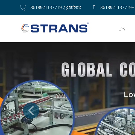
861
טעלעפאָן: 8618921137719
היים