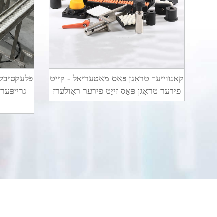
קאַנווייער טראָגן פּאַס מאַטעריאַל - קייט
פלעקסיבלע 
פירער טראָגן פּאַס זייַט פירער ראָולערז
גרייפּער 