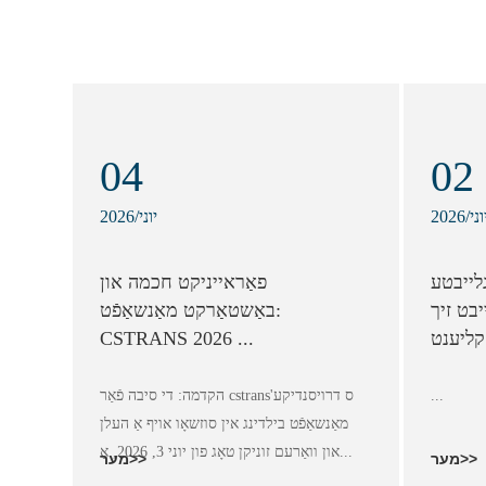
04
02
202/יוני
2026/יוני
לייבטע
פאַראייניקט חכמה און
בט זיך
באַשטאַרקט מאַנשאַפֿט:
CSTRANS 2026 ...
...
הקדמה: די סיבה פֿאַר cstrans'ס דרויסנדיקע
מאַנשאַפֿט בילדינג אין סוזשאָו אויף אַ העלן
און וואַרעם זוניקן טאָג פון יוני 3, 2026, אַ...
מער>>
מער>>