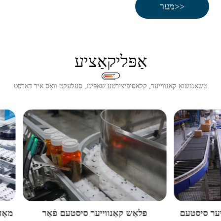
מער>>
אַפּליקאַציע
טשאַנגשואָ קאַנווייער, קלאַסיפיצירטע שאַפּינג, סעלעקט וואָס איר דאַרפט
ון גאַרטל קאַנווייער סיסטעם
פלאַש קאַנווייער סיסטעם פ