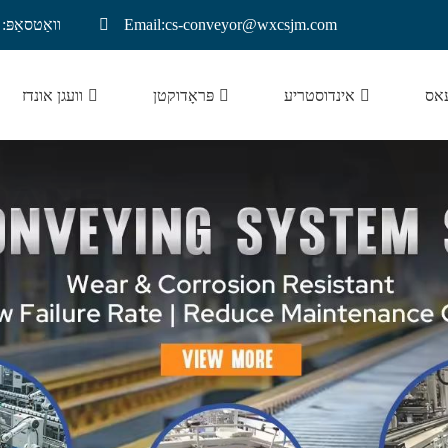
Email:cs-conveyor@wxcsjm.com
וואַטסאַפּ: +8921137719
עאס
אינדוסטריע
פּראָדוקטן
וועגן אונדז
ליטהיום באַטאַרייע קאַנווייער