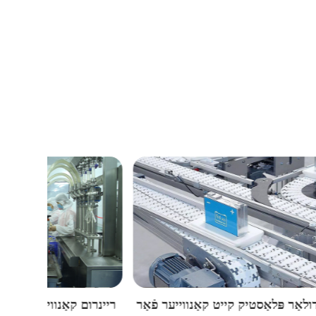
ֿאַר
מאָדולאַר פּלאַסטיק קייט קאַנווייער פֿאַר
ריינרום