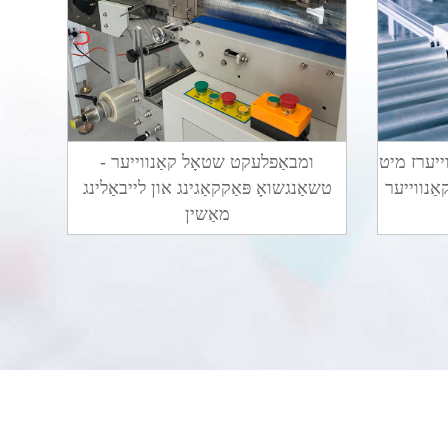
רז מיט Uhmw
ומבאַפלעקט שטאָל קאַנווייער -
אַנווייער
טשאַנגשואָ פּאַקקאַגינג און לייבאַלינג
מאַשין