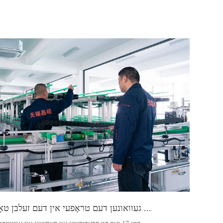
געוואונען דעם טראָפעי אין דעם זעלבן טאָג, ראַנגקינג ...