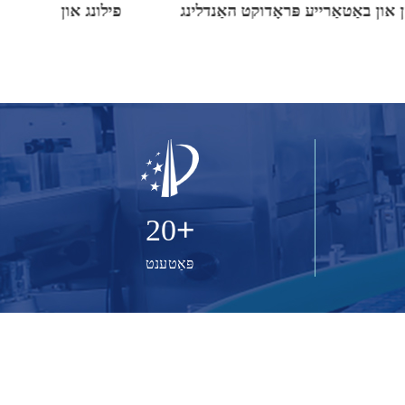
 פלאַש
עסן און באַטאַרייע פּראָדוקט האַנדלינג
פיל
+
20
פּאַטענט