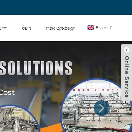
English
קאָנטאַקט אונדז
נייעס
וויד