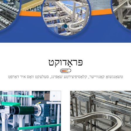
פּראָדוקט
טשאַנגשואָ קאַנווייער, קלאַסיפיצירטע שאַפּינג, סעלעקט וואָס איר דאַרפט