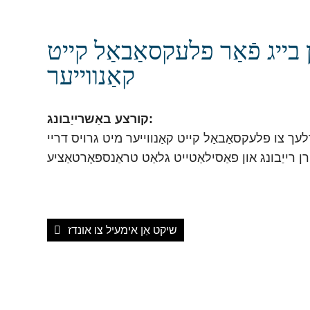
ן בייג פֿאַר פלעקסאַבאַל קייט
קאַנווייער
קורצע באַשרייַבונג:
נדלעך צו פלעקסאַבאַל קייט קאַנווייער מיט גרויס דריי
שיקט אַן אימעיל צו אונדז