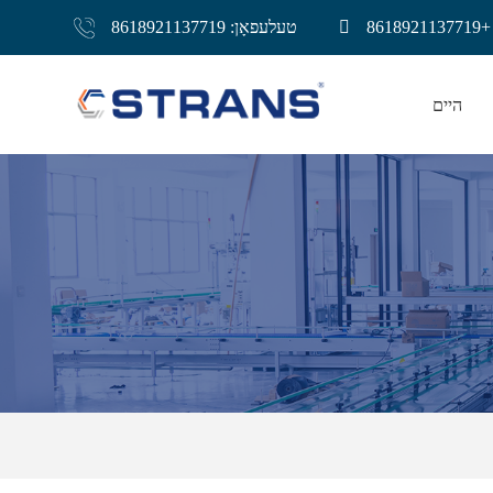
861
טעלעפאָן: 8618921137719
היים