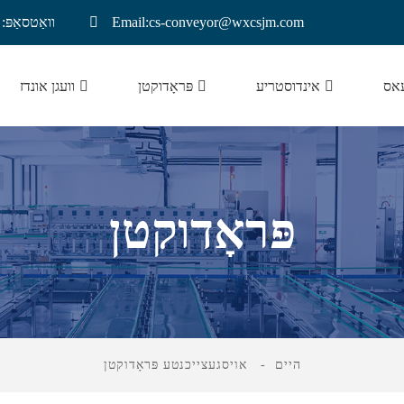
Email:cs-conveyor@wxcsjm.com
וואַטסאַפּ: +8921137719
עאס
אינדוסטריע
פּראָדוקטן
וועגן אונדז
ליטהיום באַטאַרייע קאַנווייער
פּראָדוקטן
היים
אויסגעצייכנטע פּראָדוקטן