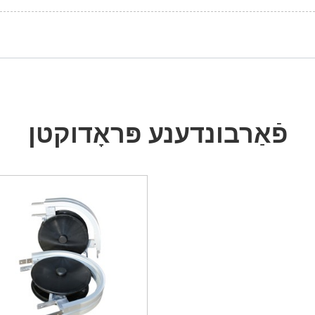
פֿאַרבונדענע פּראָדוקטן