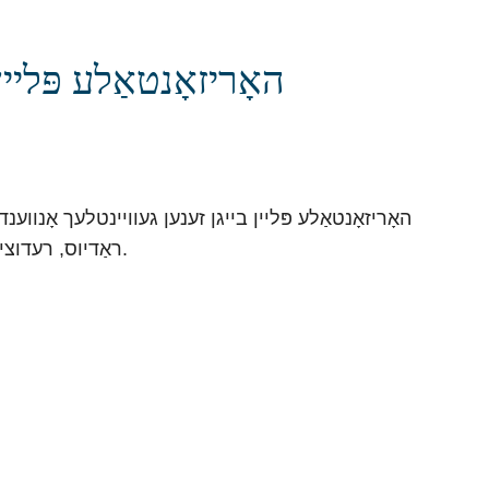
האָריזאָנטאַלע פּליי
האָריזאָנטאַלע פּליין בייגן זענען געוויינטלעך אָנווע
ראַדיוס, רעדוצירן רייַבונג און פאַסילאַטייט גלאַט טראַנספּאָרטאַציע.