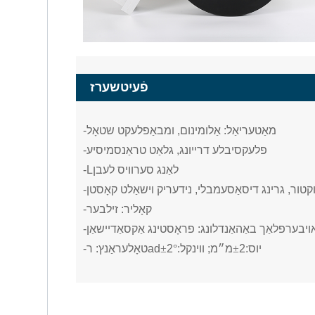
פֿעיִטשערז
-מאַטעריאַל: אַלומינום, ומבאַפלעקט שטאָל
-פלעקסיבלע דרייונג, גלאַט טראַנסמיסיע
לאַנג סערוויס לעבן
-L
קטור, גרינג דיסאַסעמבלי, נידעריק וישאַלט קאָסטן
-קאָליר: זילבער
אויבערפלאַך באַהאַנדלונג: פראָסטינג אַקסאַדיישאַן
יוס:
2
±
מ״מ; ווינקל:
°
2
±
ad
-טאָלעראַנץ: ר