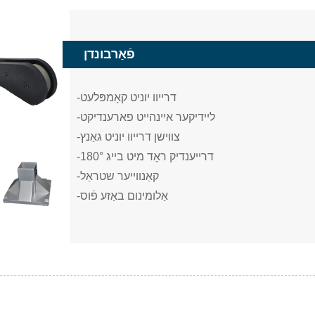
פֿאַרבונדן
-דרייוו יוניט קאָמפּלעט
-ליידיקער איינהייט פארענדיקט
-צווישן דרייוו יוניט גאַנץ
-180° דרייענדיק ראָד מיט בייג
-קאַנווייער שטראַל
-אַלומינום באַזע פֿוס