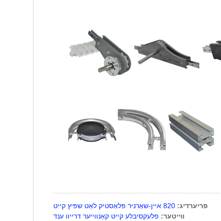
פריערדיג:
820 איין-שאַרניר פּלאַסטיק לאַט שפּיץ קייט
ווייטער:
פלעקסיבלע קייט קאַנווייער דרייוו ענד