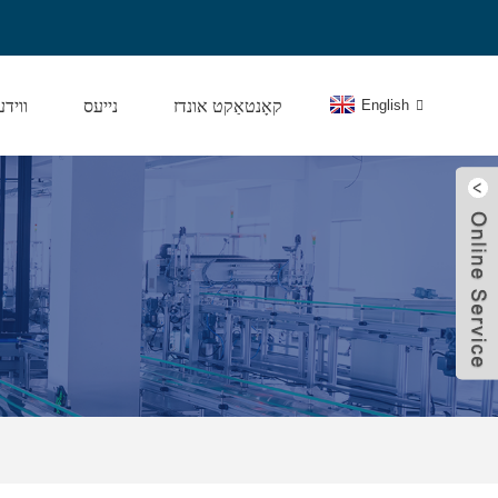
English
קאָנטאַקט אונדז
נייעס
וויד