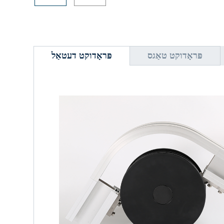
פּראָדוקט טאַגס
פּראָדוקט דעטאַל