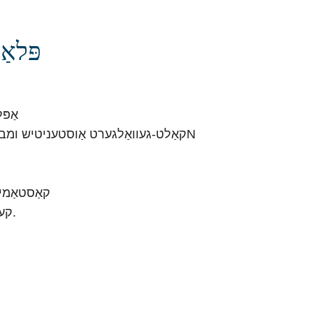
פּלאַ
1: א
2: קאַלט-געוואַלגערט אַוסטעניטיש ומבאַפלעקט שטאָל מיט אַ אַרבעטס-לאַסט פון 3330N
5: קאַסטאַמ
6: מינימום דריי-ראַדיוס פון R קען דערגרייכן 150 מ״מ.