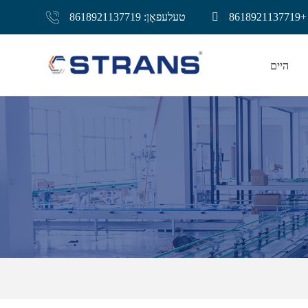
861
טעלעפאָן: 8618921137719
היים