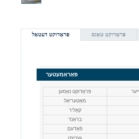
פּראָדוקט טאַגס
פּראָדוקט דעטאַל
פּאַראַמעטער
יער
פּראָדוקט נאָמען
מאַטעריאַל
קאָליר
בראַנד
פֿאָדעם
געניצט