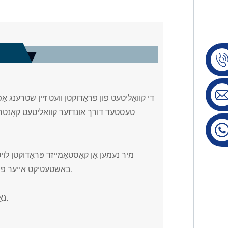
די קוואַליטעט פון פּראָדוקטן וועט זיין שטרענג אָ
טעסטעד דורך אונדזער קוואַליטעט קאָנטרא
מיר נעמען אָן קאַסטאַמייזד פּראָדוקטן לוי
באַשטעטיקט אייער פּראָדוקט דעטאַילס גאָר וועלן מיר אָנהייבן פּראָדוצירן.
נאָך-פאַרקויף סערוויס וועט ווערן צוגעשטעלט אין צייט.