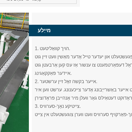
מייַלע
1. הויך קוואַליטעט.
פּגעשטעלט און יעדער טייל אָדער מאַשין וועט זיין גוט
ָל דעפּאַרטמענט צו ענשור אַז עס קען אַרבעטן גוט
איידער פּאַקקאַגינג.
2. אייער בקשה זאָל זיין ערשטער.
ט אייער באַשרייַבונג אָדער צייכענונג. ערשט ווען איר
3. צייטיקע נאָך-סערוויס.