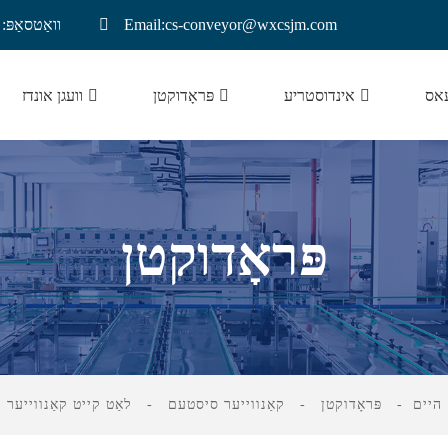
Email:cs-conveyor@wxcsjm.com
וואַטסאַפּ: +8921137719
עאס
אינדוסטריע
פּראָדוקטן
וועגן אונדז
ליטהיום באַטאַרייע קאַנווייער
פּראָדוקטן
היים
פּראָדוקטן
קאַנווייער סיסטעם
לאַט קייט קאַנווייער