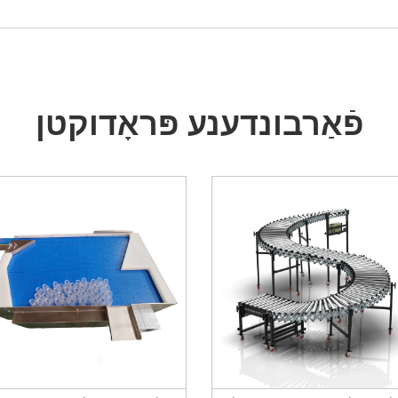
פֿאַרבונדענע פּראָדוקטן