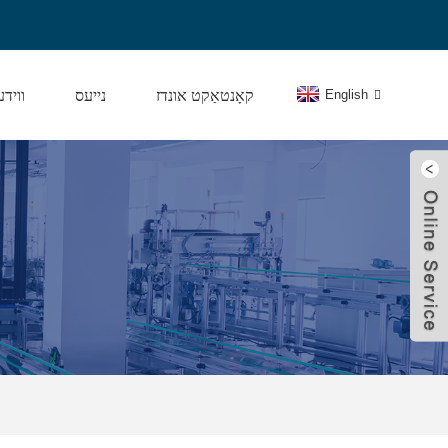
English
קאָנטאַקט אונדז
נייעס
וויד