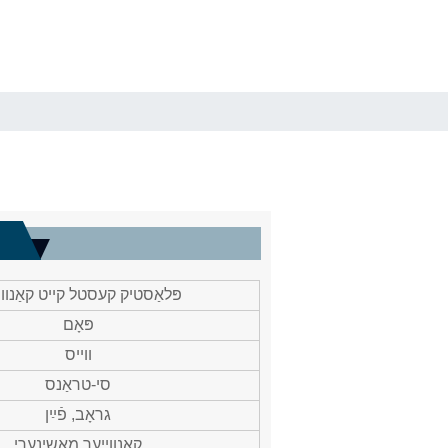
פּלאַסטיק קעסטל קייט קאַנווי
פּאָם
ווייס
סי-טראַנס
גראָב, פֿײַן
קאַנווייער מאַשינערי