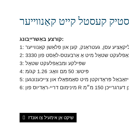
סטיק קעסטל קייט קאַנווייער
קורצע באַשרייַבונג:
ַפּליקאַציע עסן, געטראַנק, קען און פלאַשן קאַנווייער
3: שפּילקע ומבאַפלעקט שטאָל
4: פּיטש: 50 מם וואָג: 1.26 קג/מ
ייזאַבאַל פּראָדוקטן מיט סאַמפּאַלז און צייכענונגען
שיקט אַן אימעיל צו אונדז