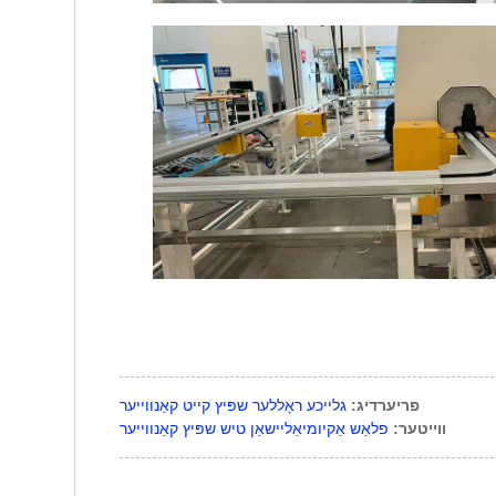
פריערדיג:
גלייכע ראָללער שפּיץ קייט קאַנווייער
ווייטער:
פלאַש אַקיומיאַליישאַן טיש שפּיץ קאַנווייער