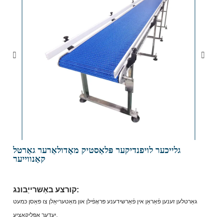
גלייכער לויפנדיקער פּלאַסטיק מאָדולאַרער גאַרטל
קאַנווייער
קורצע באַשרייַבונג:
גאַרטלען זענען פֿאַראַן אין פֿאַרשידענע פּראָפֿילן און מאַטעריאַלן צו פּאַסן כּמעט
יעדער אַפּליקאַציע.