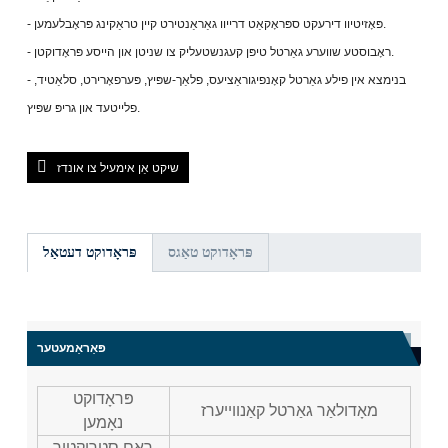
- פּאָזיטיוו דירעקט ספּראָקאַט דרייוו גאַראַנטירט קיין טראַקינג פּראָבלעמען.
- ראָבוסטע שווערע גאַרטל טיפּן קעגנשטעליק צו שניטן און הייסע פּראָדוקטן.
- בנימצא אין פילע גאַרטל קאָנפיגוראַציעס, פלאַך-שפּיץ, פּערפאָרירט, סלאַטיד,
פלייטעד און גריפּ שפּיץ.
שיקט אַן אימעיל צו אונדז
פּראָדוקט טאַגס
פּראָדוקט דעטאַל
פּאַראַמעטער
פּראָדוקט
מאָדולאַר גאַרטל קאַנווייערז
נאָמען
ראַם סטרוקטור