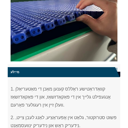
מייַלע
1. קוואַדראַטישע ראָללס קענען מאַכן די מאַטעריאַלן
אָנגעפילט גלייך אין די פּאַקאַדזשאַז, און די פּאַקאַדזשאַז
וועלן זיין אין רעגולער פאָרעם.
2. פּשוט סטרוקטור, גלאַט אין אָפּעראַציע, לאַנג לעבן צייט,
נידעריק ראַש און נידעריק ינוועסמאַנט.