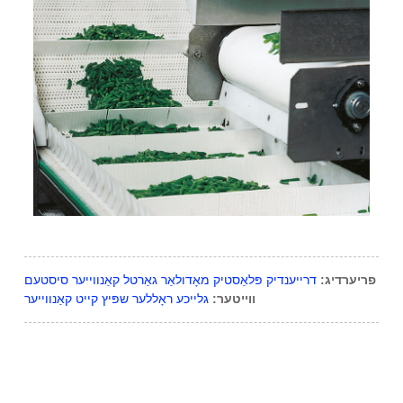
פריערדיג:
דרייענדיק פּלאַסטיק מאָדולאַר גאַרטל קאַנווייער סיסטעם
ווייטער:
גלייכע ראָללער שפּיץ קייט קאַנווייער