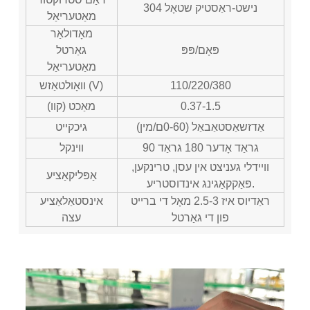
304 נישט-ראַסטיק שטאָל
מאַטעריאַל
מאָדולאַר
פּאָם/פּפּ
גאַרטל
מאַטעריאַל
110/220/380
וואָולטאַזש (V)
0.37-1.5
מאַכט (קװ)
אַדזשאַסטאַבאַל (0-60ם/מין)
גיכקייט
90 גראַד אָדער 180 גראַד
ווינקל
וויידלי געניצט אין עסן, טרינקען,
אַפּליקאַציע
פּאַקקאַגינג אינדוסטריע.
ראַדיוס איז 2.5-3 מאָל די ברייט
אינסטאַלאַציע
פון די גאַרטל
עצה