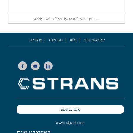
הויך קוואַליטעט נאָרמאַל גרייס ראָללס ...
קאָנטאַקט אונדז
בלאָג
וועגן אונדז
פּראָדוקטן
אָנפֿרעג איצט
www.csfpack.com
קאָנטאַקט אונדז