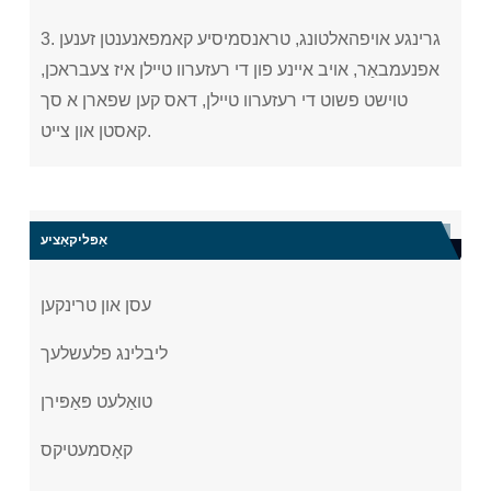
3. גרינגע אויפהאלטונג, טראנסמיסיע קאמפאנענטן זענען
אפנעמבאַר, אויב איינע פון ​​די רעזערוו טיילן איז צעבראכן,
טוישט פשוט די רעזערוו טיילן, דאס קען שפארן א סך
קאסטן און צייט.
אַפּליקאַציע
עסן און טרינקען
ליבלינג פלעשלעך
טואַלעט פּאַפּירן
קאָסמעטיקס