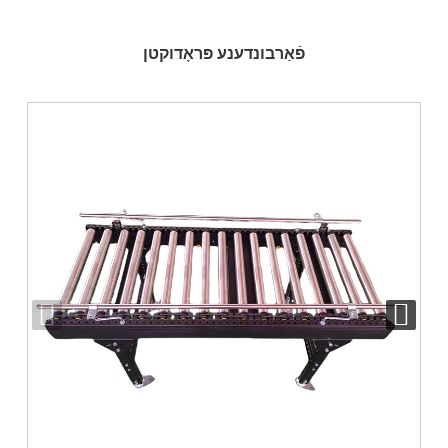
פֿאַרבונדענע פּראָדוקטן