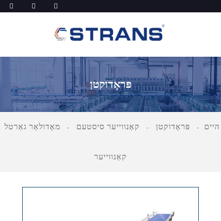
פּראָדוקטן
היים
פּראָדוקטן
קאַנווייער סיסטעם
מאָדולאַר גאַרטל
קאַנווייער